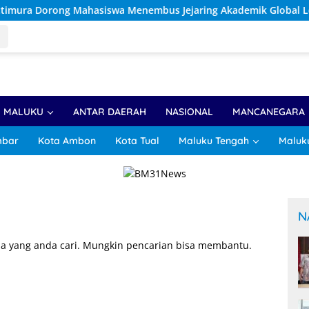
wa Menembus Jejaring Akademik Global Lewat Kolaborasi Diaspo
R MALUKU
ANTAR DAERAH
NASIONAL
MANCANEGARA
mbar
Kota Ambon
Kota Tual
Maluku Tengah
Maluk
N
a yang anda cari. Mungkin pencarian bisa membantu.