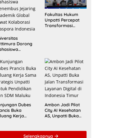
Fakultas Hukum
Unpatti Percepat
Transformasi
Kurikulum
Berstandar
iversitas
Internasional untuk
ttimura Dorong
Raih Akreditasi
ahasiswa
ACQUIN
nembus Jejaring
ademik Global
wat Kolaborasi
aspora Indonesia
njungan Dubes
Ambon Jadi Pilot
ancis Buka
City AI Kesehatan
luang Kerja
AS, Unpatti Buka
ma Strategis
Jalan Transformasi
patti untuk
Layanan Digital di
ndidikan dan
Indonesia Timur
Selengkapnya