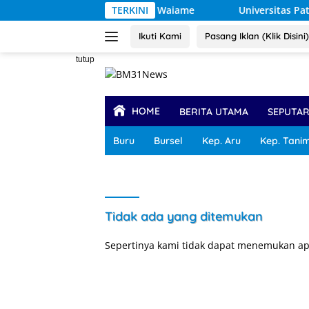
Langsung
si PT Dok Waiame
TERKINI
Universitas Pattimura Dorong Mahasis
ke
konten
Ikuti Kami
Pasang Iklan (Klik Disini)
tutup
HOME
BERITA UTAMA
SEPUTA
Buru
Bursel
Kep. Aru
Kep. Tani
Tidak ada yang ditemukan
Sepertinya kami tidak dapat menemukan ap