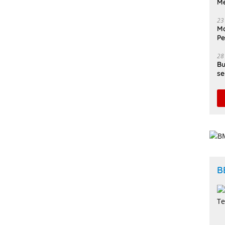
Me
23
Ma
P
In
28
Bu
se
Di
B