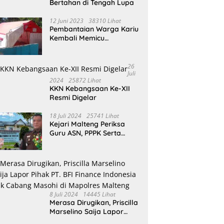
Bertahan di Tengah Lupa
12 Juni 2023
38310 Lihat
Pembantaian Warga Kariu
Kembali Memicu
Ketegangan di Pulau
Haruku
26
Juli
2024
25872 Lihat
KKN Kebangsaan Ke-XII
Resmi Digelar
18 Juli 2024
25741 Lihat
Kejari Malteng Periksa
Guru ASN, PPPK Serta
Korwil dan Staf Dinas
Pendidikan Terkait THR
Tahun 2023 Capai 7,4 M
8 Juli 2024
14445 Lihat
Merasa Dirugikan, Priscilla
Marselino Saija Lapor
Pihak PT. BFI Finance