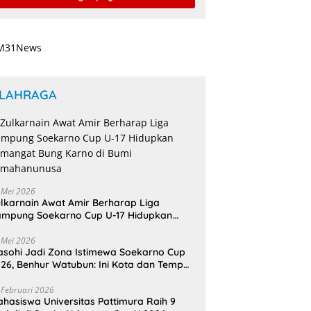
DM Maluku
LAHRAGA
 Mei 2026
lkarnain Awat Amir Berharap Liga
mpung Soekarno Cup U-17 Hidupkan
mangat Bung Karno di Bumi
amahanunusa
 Mei 2026
sohi Jadi Zona Istimewa Soekarno Cup
26, Benhur Watubun: Ini Kota dan Tempat
nggal Bung Karno
 Februari 2026
hasiswa Universitas Pattimura Raih 9