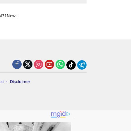
Indonesia Tbk Cabang
Masohi di Mapolres
Malteng
si
Disclaimer