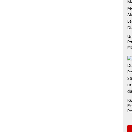
Un
Pa
M
Me
Ak
Le
Di
Ku
Pr
Pe
Sa
Un
Pe