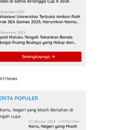
dali di Satria Airlangga Cup X 2026
 Desember 2025
hasiswi Universitas Terbuka Ambon Raih
erak SEA Games 2025, Harumkan Nama
donesia
 November 2025
pati Maluku Tengah Tekankan Banda
bagai Ruang Budaya yang Hidup dan
namis
Selengkapnya
ERITA POPULER
31 Oktober 2025
312182 Lihat
Kariu, Negeri yang Masih