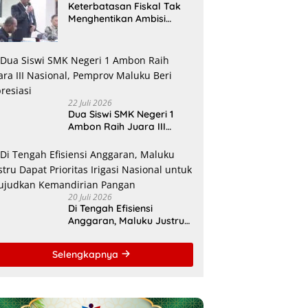
Keterbatasan Fiskal Tak
Menghentikan Ambisi
Membangun Banda,
Bupati Malteng Andalkan
Kolaborasi
Multipendanaan
22 Juli 2026
Dua Siswi SMK Negeri 1
Ambon Raih Juara III
Nasional, Pemprov Maluku
Beri Apresiasi
20 Juli 2026
Di Tengah Efisiensi
Anggaran, Maluku Justru
Dapat Prioritas Irigasi
Nasional untuk Wujudkan
Selengkapnya
Kemandirian Pangan