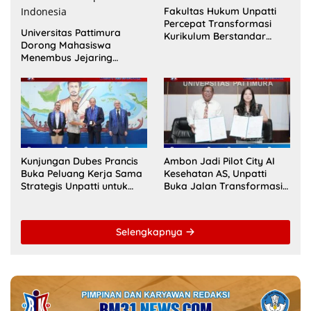
Fakultas Hukum Unpatti
Percepat Transformasi
Universitas Pattimura
Kurikulum Berstandar
Dorong Mahasiswa
Internasional untuk Raih
Menembus Jejaring
Akreditasi ACQUIN
Akademik Global Lewat
Kolaborasi Diaspora
Indonesia
Kunjungan Dubes Prancis
Ambon Jadi Pilot City AI
Buka Peluang Kerja Sama
Kesehatan AS, Unpatti
Strategis Unpatti untuk
Buka Jalan Transformasi
Pendidikan dan SDM
Layanan Digital di
Maluku
Indonesia Timur
Selengkapnya