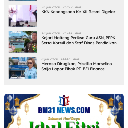
26 Juli 2024
25872 Lihat
KKN Kebangsaan Ke-XII Resmi Digelar
18 Juli 2024
25741 Lihat
Kejari Malteng Periksa Guru ASN, PPPK
Serta Korwil dan Staf Dinas Pendidikan
Terkait THR Tahun 2023 Capai 7,4 M
8 Juli 2024
14445 Lihat
Merasa Dirugikan, Priscilla Marselino
Saija Lapor Pihak PT. BFI Finance
Indonesia Tbk Cabang Masohi di
Mapolres Malteng