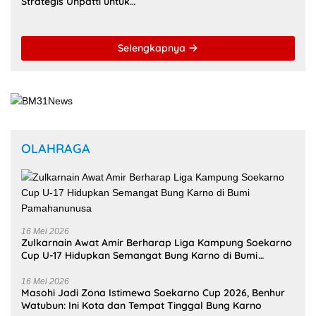
Ambon Jadi Pilot City AI
Kunjungan Dubes Prancis
Kesehatan AS, Unpatti
Buka Peluang Kerja Sama
Buka Jalan Transformasi
Strategis Unpatti untuk
Layanan Digital di
Pendidikan dan SDM
Indonesia Timur
Maluku
Selengkapnya
OLAHRAGA
16 Mei 2026