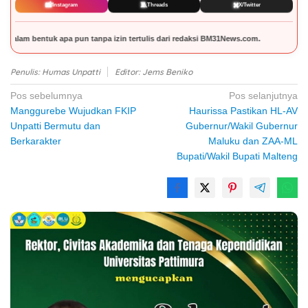
📸
🧵
✖️
Instagram
Threads
X/Twitter
izin tertulis dari redaksi BM31News.com.
Penulis: Humas Unpatti
Editor: Jems Beniko
Navigasi
Pos sebelumnya
Pos selanjutnya
Manggurebe Wujudkan FKIP
Haurissa Pastikan HL-AV
pos
Unpatti Bermutu dan
Gubernur/Wakil Gubernur
Berkarakter
Maluku dan ZAA-ML
Bupati/Wakil Bupati Malteng