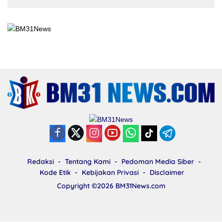
8 Juli 2024
14445 Lihat
Merasa Dirugikan, Priscilla Marselino
Saija Lapor Pihak PT. BFI Finance
Indonesia Tbk Cabang Masohi di
Mapolres Malteng
Redaksi
Tentang Kami
Pedoman Media Siber