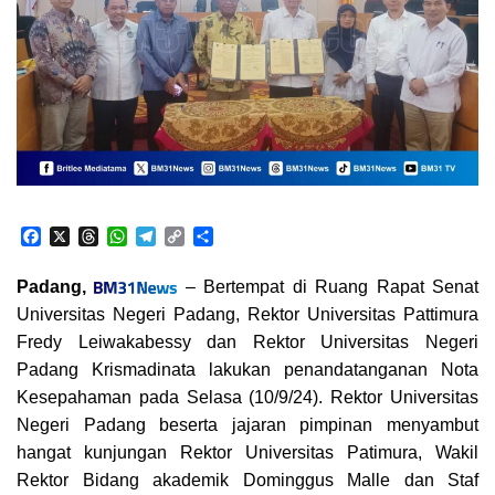
F
X
T
W
T
C
S
a
h
h
e
o
h
c
r
a
l
p
a
Padang,
– Bertempat di Ruang Rapat Senat
e
e
t
e
y
r
Universitas Negeri Padang, Rektor Universitas Pattimura
b
a
s
g
L
e
o
d
A
r
i
Fredy Leiwakabessy dan Rektor Universitas Negeri
o
s
p
a
n
Padang Krismadinata lakukan penandatanganan Nota
k
p
m
k
Kesepahaman pada Selasa (10/9/24). Rektor Universitas
Negeri Padang beserta jajaran pimpinan menyambut
hangat kunjungan Rektor Universitas Patimura, Wakil
Rektor Bidang akademik Dominggus Malle dan Staf