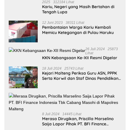
BERITA POPULER
31
Oktober
2025
312184 Lihat
Kariu, Negeri yang Masih Bertahan di
Tengah Lupa
12 Juni 2023
38311 Lihat
Pembantaian Warga Kariu Kembali
Memicu Ketegangan di Pulau Haruku
26 Juli 2024
25873
Lihat
KKN Kebangsaan Ke-XII Resmi Digelar
18 Juli 2024
25743 Lihat
Kejari Malteng Periksa Guru ASN, PPPK
Serta Korwil dan Staf Dinas Pendidikan
Terkait THR Tahun 2023 Capai 7,4 M