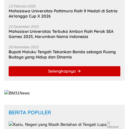
Zulkarnain Awat Amir Berharap Liga Kampung Soekarno
Cup U-17 Hidupkan Semangat Bung Karno di Bumi
Pamahanunusa
16 Mei 2026
Masohi Jadi Zona Istimewa Soekarno Cup 2026, Benhur
Watubun: Ini Kota dan Tempat Tinggal Bung Karno
13 Februari 2026
Mahasiswa Universitas Pattimura Raih 9 Medali di Satria
Airlangga Cup X 2026
23 Desember 2025
Mahasiswi Universitas Terbuka Ambon Raih Perak SEA
Games 2025, Harumkan Nama Indonesia
28 November 2025
Bupati Maluku Tengah Tekankan Banda sebagai Ruang
Budaya yang Hidup dan Dinamis
Selengkapnya