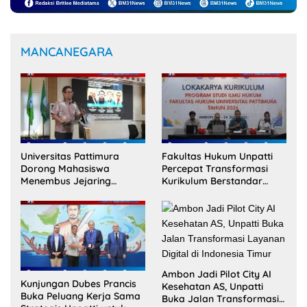
MANCANEGARA
Universitas Pattimura
Fakultas Hukum Unpatti
Dorong Mahasiswa
Percepat Transformasi
Menembus Jejaring
Kurikulum Berstandar
Akademik Global Lewat
Internasional untuk Raih
Kolaborasi Diaspora
Akreditasi ACQUIN
Indonesia