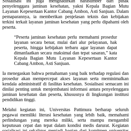
Sosialisasi ini juga menghadirkan narasumber dari pihak
penyelenggara jaminan kesehatan, yakni Kepala Bagian Mutu
Layanan Kepesertaan Kantor Cabang Ambon, Asti Sanjuan. Dalam
pemaparannya, ia memberikan penjelasan teknis dan kebijakan
terkini terkait layanan jaminan kesehatan yang perlu dipahami oleh
peserta.
“Peserta jaminan kesehatan perlu memahami prosedur
layanan secara benar, mulai dari alur pelayanan, hak
peserta, hingga kebijakan terbaru agar layanan dapat
dimanfaatkan secara maksimal dan tepat sasaran,” kata
Kepala Bagian Mutu Layanan Kepesertaan Kantor
Cabang Ambon, Asti Sanjuan.
Ia menegaskan bahwa pemahaman yang baik terhadap regulasi dan
prosedur akan mempercepat akses layanan serta meminimalkan
kendala administratif di fasilitas kesehatan. Sosialisasi semacam ini
dinilai penting untuk menjembatani informasi antara penyelenggara
jaminan kesehatan dan peserta, khususnya di lingkungan institusi
pendidikan tinggi.
Melalui kegiatan ini, Universitas Pattimura berharap seluruh
pegawai memiliki literasi kesehatan yang lebih baik, memahami
perlindungan yang mereka miliki, serta mampu mengambil
keputusan cepat dan tepat dalam kondisi medis darurat. Kegiatan
sosialisasi ini sekaligus menjadi bagian dari komitmen universitas