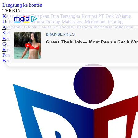
Langsung ke konten
TERKINI
Kejari Ambon Tetapkan Dua Tersangka Korupsi PT Dok Waiame
Universitas Pattimura Dorong Mahasiswa Menembus Jejaring
Akademik Global Lewat Kolaborasi Diaspora Indonesia
Solidaritas
Sivitas Akademika Unpatti Berbuah Nyata: Gerakan ‘Sehari
Berkorban’ Himpun Rp309,6 Juta untuk Percepatan Pembangunan
Gereja Kampus
Lolos AKMIL dan AKPOL, Siswa SMA Negeri 1
Raya Harumkan Nama Sekolah
Bupati Maluku Tengah Dorong
Penguatan Kemitraan Layanan Kesehatan untuk Pertahankan UHC
Berkualitas