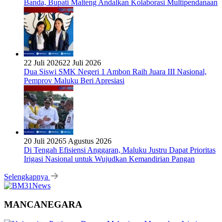
Universitas Pattimura Dorong Mahasiswa Menembus Jejaring
Akademik Global Lewat Kolaborasi Diaspora Indonesia
Fakultas Hukum Unpatti Percepat Transformasi Kurikulum
Berstandar Internasional untuk Raih Akreditasi ACQUIN
Kunjungan Dubes Prancis Buka Peluang Kerja Sama Strategis
Unpatti untuk Pendidikan dan SDM Maluku
Ambon Jadi Pilot City AI Kesehatan AS, Unpatti Buka Jalan
Transformasi Layanan Digital di Indonesia Timur
Selengkapnya
OLAHRAGA