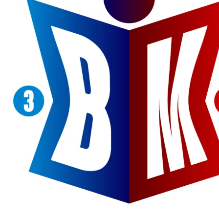
@bm31news.com
Ikuti akun resmi BM31NEWS di TikTok
Follow
@bm31news.com
NASIONAL
4 Agustus 2026
5 Agustus 2026
Unpatti Kawal Revitalisasi Sekolah, Pastikan Program
Kemendikdasmen Tepat Sasaran
23 Juli 2026
28 Juli 2026