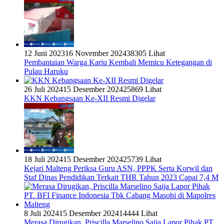
8 Juli 2024
15 Desember 2024
14444 Lihat
Merasa Dirugikan, Priscilla Marselino Saija Lapor Pihak PT.
BFI Finance Indonesia Tbk Cabang Masohi di Mapolres
Malteng
Redaksi
Tentang Kami
Pedoman Media Siber
Kode Etik
Kebijakan Privasi
Disclaimer
Copyright ©2026
BM31News.com