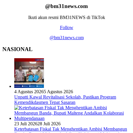
Keterbatasan Fiskal Tak Menghentikan Ambisi Membangun
Banda, Bupati Malteng Andalkan Kolaborasi Multipendanaan
22 Juli 2026
22 Juli 2026
Dua Siswi SMK Negeri 1 Ambon Raih Juara III Nasional,
Pemprov Maluku Beri Apresiasi
20 Juli 2026
5 Agustus 2026
Di Tengah Efisiensi Anggaran, Maluku Justru Dapat Prioritas
Irigasi Nasional untuk Wujudkan Kemandirian Pangan
Selengkapnya
MANCANEGARA