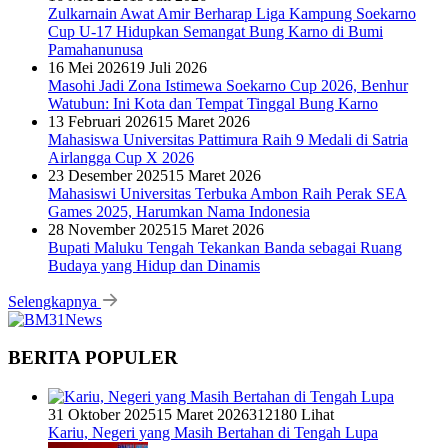
Kariu, Negeri yang Masih Bertahan di Tengah Lupa
12 Juni 2023
16 November 2024
38305 Lihat
Pembantaian Warga Kariu Kembali Memicu Ketegangan di
Pulau Haruku
26 Juli 2024
15 Desember 2024
25869 Lihat
KKN Kebangsaan Ke-XII Resmi Digelar
18 Juli 2024
15 Desember 2024
25739 Lihat
Kejari Malteng Periksa Guru ASN, PPPK Serta Korwil dan
Staf Dinas Pendidikan Terkait THR Tahun 2023 Capai 7,4 M