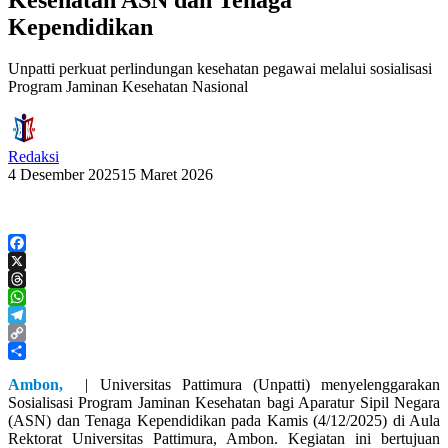
Kependidikan
Unpatti perkuat perlindungan kesehatan pegawai melalui sosialisasi
Program Jaminan Kesehatan Nasional
Redaksi
4 Desember 2025
15 Maret 2026
Facebook
X
Threads
WhatsApp
Telegram
Copy
Link
Share
Ambon,
| Universitas Pattimura (Unpatti) menyelenggarakan
Sosialisasi Program Jaminan Kesehatan bagi Aparatur Sipil Negara
(ASN) dan Tenaga Kependidikan pada Kamis (4/12/2025) di Aula
Rektorat Universitas Pattimura, Ambon. Kegiatan ini bertujuan