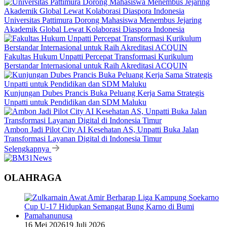
16 Mei 2026
19 Juli 2026
Zulkarnain Awat Amir Berharap Liga Kampung Soekarno
Cup U-17 Hidupkan Semangat Bung Karno di Bumi
Pamahanunusa
16 Mei 2026
19 Juli 2026
Masohi Jadi Zona Istimewa Soekarno Cup 2026, Benhur
Watubun: Ini Kota dan Tempat Tinggal Bung Karno
13 Februari 2026
15 Maret 2026
Mahasiswa Universitas Pattimura Raih 9 Medali di Satria
Airlangga Cup X 2026
23 Desember 2025
15 Maret 2026
Mahasiswi Universitas Terbuka Ambon Raih Perak SEA
Games 2025, Harumkan Nama Indonesia
28 November 2025
15 Maret 2026
Bupati Maluku Tengah Tekankan Banda sebagai Ruang
Budaya yang Hidup dan Dinamis
Selengkapnya
BERITA POPULER
31 Oktober 2025
15 Maret 2026
312180 Lihat