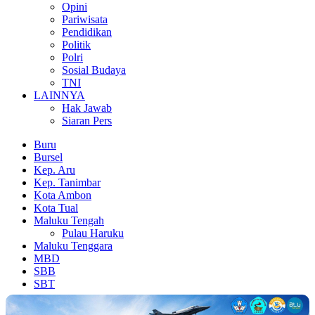
Opini
Pariwisata
Pendidikan
Politik
Polri
Sosial Budaya
TNI
LAINNYA
Hak Jawab
Siaran Pers
Buru
Bursel
Kep. Aru
Kep. Tanimbar
Kota Ambon
Kota Tual
Maluku Tengah
Pulau Haruku
Maluku Tenggara
MBD
SBB
SBT