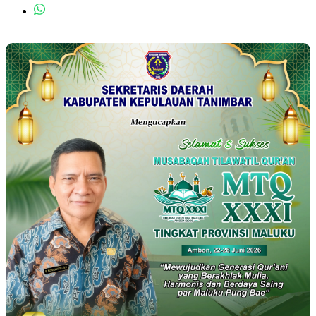
Rekomendasi untuk kamu
Kejari Ambon Tetapkan Dua Tersangka Korupsi PT Dok Waiame
Ambon, | Kejaksaan Negeri (Kejari) Ambon menetapkan dua
pejabat keuangan PT Dok dan Perkapalan Waiame…
Universitas Pattimura Dorong Mahasiswa Menembus Jejaring
Akademik Global Lewat Kolaborasi Diaspora Indonesia
Ambon, | Universitas Pattimura (Unpatti) memperkuat strategi
internasionalisasi pendidikan dengan mendorong mahasiswa
menembus jejaring akademik…