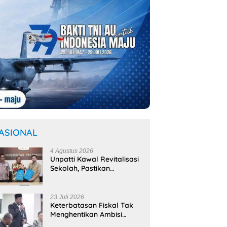
ASIONAL
4 Agustus 2026
Unpatti Kawal Revitalisasi
Sekolah, Pastikan
Program
Kemendikdasmen Tepat
Sasaran
23 Juli 2026
Keterbatasan Fiskal Tak
Menghentikan Ambisi
Membangun Banda,