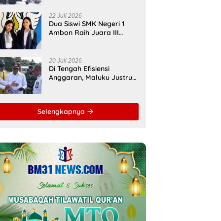
Bupati Malteng Andalkan
Kolaborasi
22 Juli 2026
Multipendanaan
Dua Siswi SMK Negeri 1
Ambon Raih Juara III
Nasional, Pemprov Maluku
Beri Apresiasi
20 Juli 2026
Di Tengah Efisiensi
Anggaran, Maluku Justru
Dapat Prioritas Irigasi
Nasional untuk Wujudkan
Kemandirian Pangan
Selengkapnya