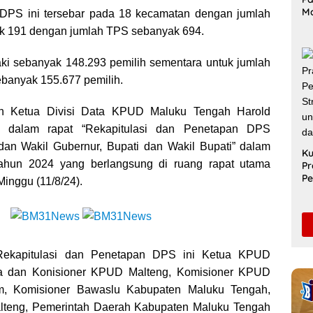
M
 DPS ini tersebar pada 18 kecamatan dengan jumlah
Me
k 191 dengan jumlah TPS sebanyak 694.
Ak
Le
Di
laki sebanyak 148.293 pemilih sementara untuk jumlah
banyak 155.677 pemilih.
an Ketua Divisi Data KPUD Maluku Tengah Harold
a dalam rapat “Rekapitulasi dan Penetapan DPS
dan Wakil Gubernur, Bupati dan Wakil Bupati” dalam
Ku
tahun 2024 yang berlangsung di ruang rapat utama
Pr
Pe
inggu (11/8/24).
Sa
Un
Pe
S
Rekapitulasi dan Penetapan DPS ini Ketua KPUD
a dan Konisioner KPUD Malteng, Komisioner KPUD
m, Komisioner Bawaslu Kabupaten Maluku Tengah,
Malteng, Pemerintah Daerah Kabupaten Maluku Tengah