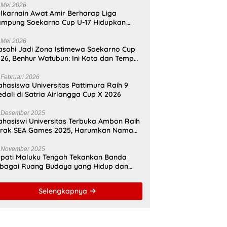
 Mei 2026
lkarnain Awat Amir Berharap Liga
mpung Soekarno Cup U-17 Hidupkan
mangat Bung Karno di Bumi
amahanunusa
 Mei 2026
sohi Jadi Zona Istimewa Soekarno Cup
26, Benhur Watubun: Ini Kota dan Tempat
nggal Bung Karno
 Februari 2026
hasiswa Universitas Pattimura Raih 9
dali di Satria Airlangga Cup X 2026
 Desember 2025
hasiswi Universitas Terbuka Ambon Raih
erak SEA Games 2025, Harumkan Nama
donesia
 November 2025
pati Maluku Tengah Tekankan Banda
bagai Ruang Budaya yang Hidup dan
namis
Selengkapnya