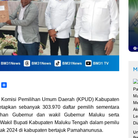
M
C
S
o
h
p
a
 Komisi Pemilihan Umum Daerah (KPUD) Kabupaten
y
r
tapkan sebanyak 303.970 daftar pemilih sementara
L
e
ihan Gubernur dan wakil Gubernur Maluku serta
n
 Wakil Bupati Kabupaten Maluku Tengah dalam pemilu
k
ak 2024 di kabupaten bertajuk Pamahanunusa.
Un
Pa