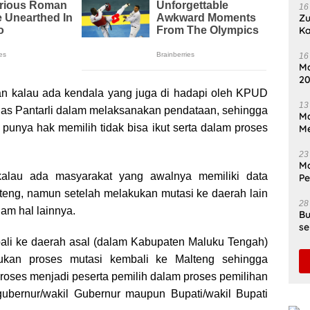
16
Zu
Ka
Se
P
16
Ma
20
Ti
an kalau ada kendala yang juga di hadapi oleh KPUD
13
gas Pantarli dalam melaksanakan pendataan, sehingga
Ma
punya hak memilih tidak bisa ikut serta dalam proses
Me
23
Ma
alau ada masyarakat yang awalnya memiliki data
P
In
eng, namun setelah melakukan mutasi ke daerah lain
28
lam hal lainnya.
Bu
se
Di
ali ke daerah asal (dalam Kabupaten Maluku Tengah)
ukan proses mutasi kembali ke Malteng sehingga
proses menjadi peserta pemilih dalam proses pemilihan
gubernur/wakil Gubernur maupun Bupati/wakil Bupati