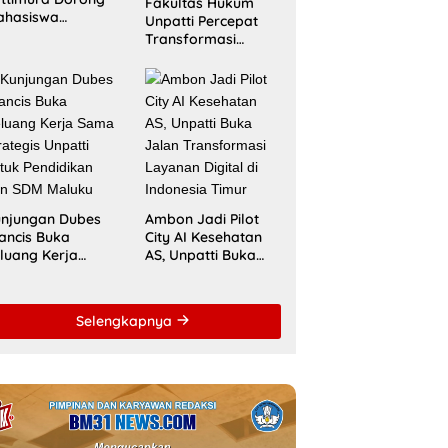
Fakultas Hukum
ahasiswa
Unpatti Percepat
nembus Jejaring
Transformasi
ademik Global
Kurikulum
wat Kolaborasi
Berstandar
aspora Indonesia
Internasional untuk
Raih Akreditasi
ACQUIN
njungan Dubes
Ambon Jadi Pilot
ancis Buka
City AI Kesehatan
luang Kerja
AS, Unpatti Buka
ma Strategis
Jalan Transformasi
patti untuk
Layanan Digital di
ndidikan dan
Indonesia Timur
Selengkapnya
DM Maluku