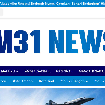
erakan ‘Sehari Berkorban’ Himpun Rp309,6 Juta untuk Percepata
R MALUKU
ANTAR DAERAH
NASIONAL
MANCANEGARA
mbar
Kota Ambon
Kota Tual
Maluku Tengah
Maluk