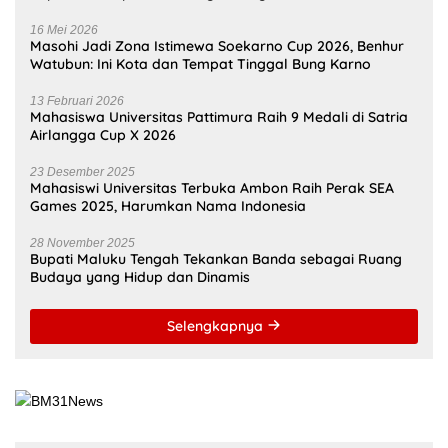
Ambon Jadi Pilot City AI
Kesehatan AS, Unpatti
Kunjungan Dubes Prancis
Buka Jalan Transformasi
Buka Peluang Kerja Sama
Layanan Digital di
Strategis Unpatti untuk
Indonesia Timur
Pendidikan dan SDM
Maluku
Selengkapnya
OLAHRAGA