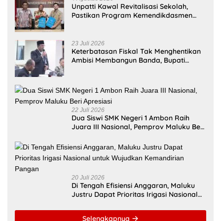
Rekomendasi untuk kamu
Kejari Ambon Tetapkan Dua
Universitas Pattimura
Tersangka Korupsi PT Dok
Dorong Mahasiswa
Waiame
Menembus Jejaring
Akademik Global Lewat
Kolaborasi Diaspora
Indonesia
@bm31news.com
Follow
Ikuti akun resmi BM31NEWS di TikTok
@bm31news.com