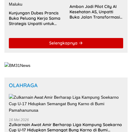
untuk Wujudkan Kemandirian Pangan
Selengkapnya
MANCANEGARA
Universitas Pattimura
Fakultas Hukum Unpatti
Dorong Mahasiswa
Percepat Transformasi
Menembus Jejaring
Kurikulum Berstandar
Akademik Global Lewat
Internasional untuk Raih
Kolaborasi Diaspora
Akreditasi ACQUIN
Indonesia