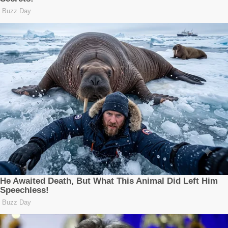
Redaksi
Tentang Kami
Pedoman Media Siber
Kode Etik
Kebijakan Privasi
Disclaimer
Copyright ©2026
BM31News.com