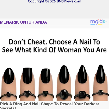
8 Juli 2024
14445 Lihat
Merasa Dirugikan, Priscilla Marselino
Saija Lapor Pihak PT. BFI Finance
Indonesia Tbk Cabang Masohi di
Mapolres Malteng