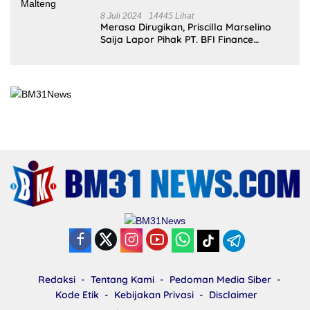
BERITA POPULER
31
Oktober
2025
312182 Lihat
Kariu, Negeri yang Masih Bertahan di
Tengah Lupa
12 Juni 2023
38307 Lihat
Pembantaian Warga Kariu Kembali
Memicu Ketegangan di Pulau Haruku
26 Juli 2024
25871
Lihat
KKN Kebangsaan Ke-XII Resmi Digelar
18 Juli 2024
25739 Lihat
Kejari Malteng Periksa Guru ASN, PPPK
Serta Korwil dan Staf Dinas Pendidikan
Terkait THR Tahun 2023 Capai 7,4 M