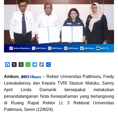
F
X
T
W
T
C
S
a
h
h
e
o
h
c
r
a
l
p
a
Ambon,
– Rektor Universitas Pattimura, Fredy
e
e
t
e
y
r
Leiwakabessy dan Kepala TVRI Stasiun Maluku, Sanny
b
a
s
g
L
e
o
d
A
r
i
April Linda Damanik bersepakat melakukan
o
s
p
a
n
penandatanganan Nota Kesepahaman yang berlangsung
k
p
m
k
di Ruang Rapat Rektor Lt. 3 Rektorat Universitas
Pattimura, Senin (12/8/24).