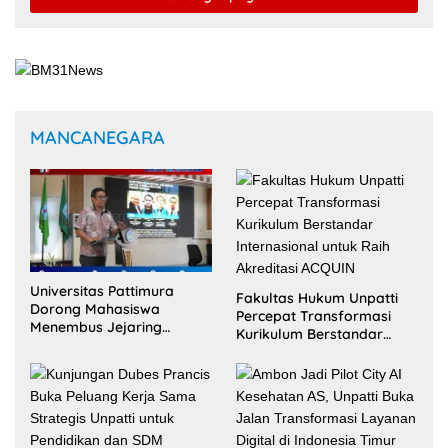
NASIONAL
4 Agustus 2026
Unpatti Kawal Revitalisasi Sekolah,
Pastikan Program Kemendikdasmen
Tepat Sasaran
23 Juli 2026
Keterbatasan Fiskal Tak Menghentikan
Ambisi Membangun Banda, Bupati
Malteng Andalkan Kolaborasi
Multipendanaan
22 Juli 2026
Dua Siswi SMK Negeri 1 Ambon Raih
Juara III Nasional, Pemprov Maluku Beri
Apresiasi
20 Juli 2026
Di Tengah Efisiensi Anggaran, Maluku
Justru Dapat Prioritas Irigasi Nasional