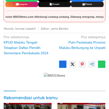
📸
🧵
✖️
Instagram
Threads
X/Twitter
dungi undang-undang. Dilarang mengutip, menyalin, memuat ulang sebagian atau selu
Penulis: Humas Unpatti
Editor: Jems Beniko
Navigasi
Pos sebelumnya
Pos selanjutnya
KPUD Maluku Tengah
Putri Pariwisata Provinsi
pos
Tetapkan Daftar Pemilih
Maluku Berkunjung ke Unpatti
Sementara Pemilukada 2024