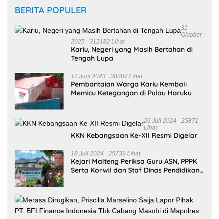
16 Mei 2026
Zulkarnain Awat Amir Berharap Liga Kampung Soekarno
Cup U-17 Hidupkan Semangat Bung Karno di Bumi
Pamahanunusa
16 Mei 2026
Masohi Jadi Zona Istimewa Soekarno Cup 2026, Benhur
Watubun: Ini Kota dan Tempat Tinggal Bung Karno
13 Februari 2026
Mahasiswa Universitas Pattimura Raih 9 Medali di Satria
Airlangga Cup X 2026
23 Desember 2025
Mahasiswi Universitas Terbuka Ambon Raih Perak SEA
Games 2025, Harumkan Nama Indonesia
28 November 2025
Bupati Maluku Tengah Tekankan Banda sebagai Ruang
Budaya yang Hidup dan Dinamis
Selengkapnya