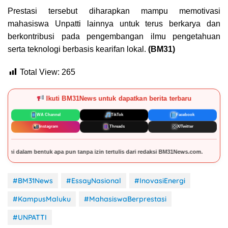
Prestasi tersebut diharapkan mampu memotivasi
mahasiswa Unpatti lainnya untuk terus berkarya dan
berkontribusi pada pengembangan ilmu pengetahuan
serta teknologi berbasis kearifan lokal.
(BM31)
Total View:
265
Ikuti BM31News untuk dapatkan berita terbaru
WA Channel
TikTok
Facebook
Instagram
Threads
X/Twitter
 tanpa izin tertulis dari redaksi BM31News.com.
#BM31News
#EssayNasional
#InovasiEnergi
#KampusMaluku
#MahasiswaBerprestasi
#UNPATTI