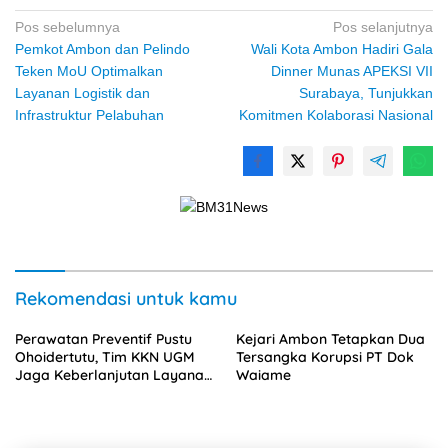
Navigasi
Pos sebelumnya
Pos selanjutnya
Pemkot Ambon dan Pelindo
Wali Kota Ambon Hadiri Gala
pos
Teken MoU Optimalkan
Dinner Munas APEKSI VII
Layanan Logistik dan
Surabaya, Tunjukkan
Infrastruktur Pelabuhan
Komitmen Kolaborasi Nasional
Rekomendasi untuk kamu
Perawatan Preventif Pustu
Kejari Ambon Tetapkan Dua
Ohoidertutu, Tim KKN UGM
Tersangka Korupsi PT Dok
Jaga Keberlanjutan Layanan
Waiame
Kesehatan Desa