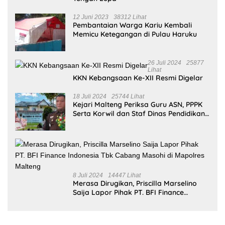
12 Juni 2023
38312 Lihat
Pembantaian Warga Kariu Kembali
Memicu Ketegangan di Pulau Haruku
26 Juli 2024
25877
Lihat
KKN Kebangsaan Ke-XII Resmi Digelar
18 Juli 2024
25744 Lihat
Kejari Malteng Periksa Guru ASN, PPPK
Serta Korwil dan Staf Dinas Pendidikan
Terkait THR Tahun 2023 Capai 7,4 M
8 Juli 2024
14447 Lihat
Merasa Dirugikan, Priscilla Marselino
Saija Lapor Pihak PT. BFI Finance
Indonesia Tbk Cabang Masohi di
Mapolres Malteng