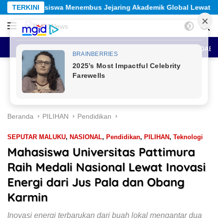
Langsung
ejaring Akademik Global Lewat Kolaborasi Diaspora Indonesia
TERKINI
ke
konten
HOME
BERITA UTAMA
SEPUTAR MALUKU
ANTAR DAE
Beranda
PILIHAN
Pendidikan
SEPUTAR MALUKU
,
NASIONAL
,
Pendidikan
,
PILIHAN
,
Teknologi
Mahasiswa Universitas Pattimura
Raih Medali Nasional Lewat Inovasi
Energi dari Jus Pala dan Obang
Karmin
Inovasi energi terbarukan dari buah lokal mengantar dua