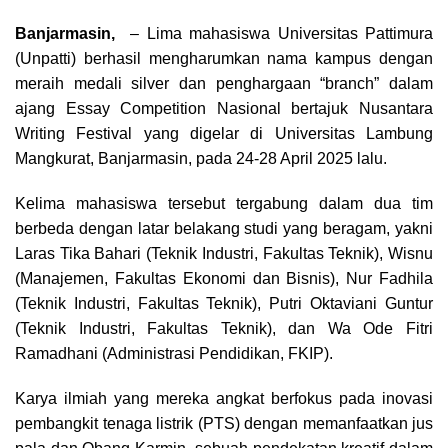
a
h
h
e
o
h
c
r
a
l
p
a
Banjarmasin,
– Lima mahasiswa Universitas Pattimura
e
e
t
e
y
r
(Unpatti) berhasil mengharumkan nama kampus dengan
b
a
s
g
L
e
o
d
A
r
i
meraih medali silver dan penghargaan “branch” dalam
o
s
p
a
n
ajang Essay Competition Nasional bertajuk Nusantara
k
p
m
k
Writing Festival yang digelar di Universitas Lambung
Mangkurat, Banjarmasin, pada 24-28 April 2025 lalu.
Kelima mahasiswa tersebut tergabung dalam dua tim
berbeda dengan latar belakang studi yang beragam, yakni
Laras Tika Bahari (Teknik Industri, Fakultas Teknik), Wisnu
(Manajemen, Fakultas Ekonomi dan Bisnis), Nur Fadhila
(Teknik Industri, Fakultas Teknik), Putri Oktaviani Guntur
(Teknik Industri, Fakultas Teknik), dan Wa Ode Fitri
Ramadhani (Administrasi Pendidikan, FKIP).
Karya ilmiah yang mereka angkat berfokus pada inovasi
pembangkit tenaga listrik (PTS) dengan memanfaatkan jus