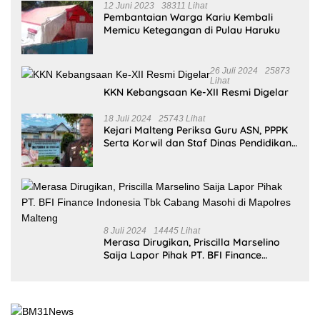
12 Juni 2023
38311 Lihat
Pembantaian Warga Kariu Kembali
Memicu Ketegangan di Pulau Haruku
26 Juli 2024
25873
Lihat
KKN Kebangsaan Ke-XII Resmi Digelar
18 Juli 2024
25743 Lihat
Kejari Malteng Periksa Guru ASN, PPPK
Serta Korwil dan Staf Dinas Pendidikan
Terkait THR Tahun 2023 Capai 7,4 M
8 Juli 2024
14445 Lihat
Merasa Dirugikan, Priscilla Marselino
Saija Lapor Pihak PT. BFI Finance
Indonesia Tbk Cabang Masohi di
Mapolres Malteng