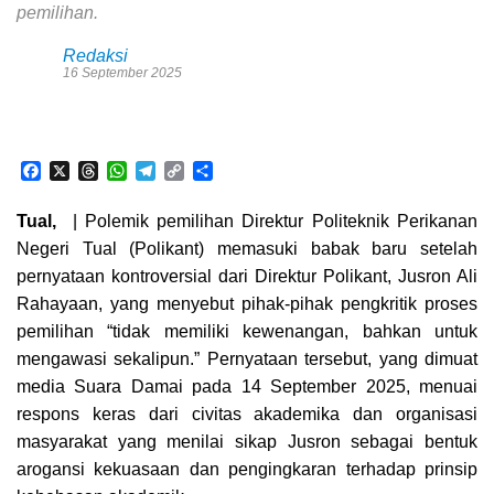
pemilihan.
Redaksi
16 September 2025
F
X
T
W
T
C
S
a
h
h
e
o
h
c
r
a
l
p
a
Tual,
| Polemik pemilihan Direktur Politeknik Perikanan
e
e
t
e
y
r
Negeri Tual (Polikant) memasuki babak baru setelah
b
a
s
g
L
e
o
d
A
r
i
pernyataan kontroversial dari Direktur Polikant, Jusron Ali
o
s
p
a
n
Rahayaan, yang menyebut pihak-pihak pengkritik proses
k
p
m
k
pemilihan “tidak memiliki kewenangan, bahkan untuk
mengawasi sekalipun.” Pernyataan tersebut, yang dimuat
media Suara Damai pada 14 September 2025, menuai
respons keras dari civitas akademika dan organisasi
masyarakat yang menilai sikap Jusron sebagai bentuk
arogansi kekuasaan dan pengingkaran terhadap prinsip