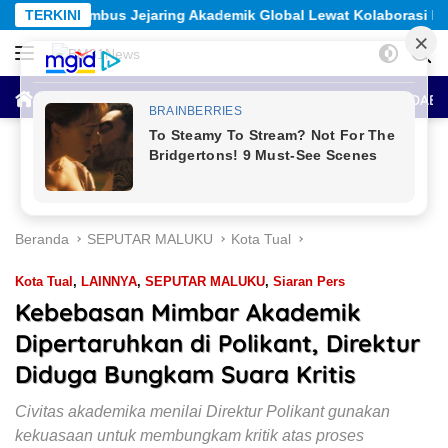
Langsung
kademik Global Lewat Kolaborasi Diaspora Indonesia
TERKINI
So
ke
konten
HOME
BERITA UTAMA
SEPUTAR MALUKU
ANTAR DAE
Beranda
SEPUTAR MALUKU
Kota Tual
Kota Tual
,
LAINNYA
,
SEPUTAR MALUKU
,
Siaran Pers
Kebebasan Mimbar Akademik
Dipertaruhkan di Polikant, Direktur
Diduga Bungkam Suara Kritis
Civitas akademika menilai Direktur Polikant gunakan
kekuasaan untuk membungkam kritik atas proses