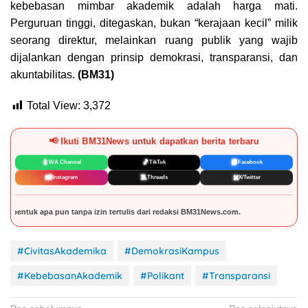
kebebasan mimbar akademik adalah harga mati.
Perguruan tinggi, ditegaskan, bukan “kerajaan kecil” milik
seorang direktur, melainkan ruang publik yang wajib
dijalankan dengan prinsip demokrasi, transparansi, dan
akuntabilitas.
(BM31)
Total View:
3,372
📢 Ikuti BM31News untuk dapatkan berita terbaru
📱
🎵
📘
WA Channel
TikTok
Facebook
📸
🧵
✖️
Instagram
Threads
X/Twitter
izin tertulis dari redaksi BM31News.com.
#CivitasAkademika
#DemokrasiKampus
#KebebasanAkademik
#Polikant
#Transparansi