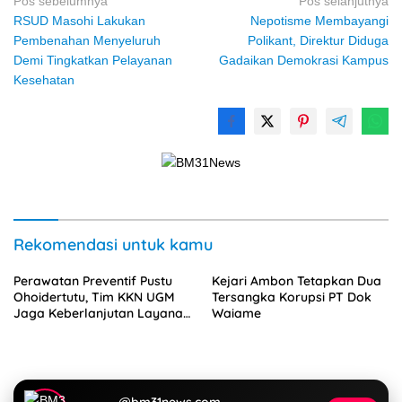
Navigasi
Pos sebelumnya
Pos selanjutnya
RSUD Masohi Lakukan
Nepotisme Membayangi
pos
Pembenahan Menyeluruh
Polikant, Direktur Diduga
Demi Tingkatkan Pelayanan
Gadaikan Demokrasi Kampus
Kesehatan
Rekomendasi untuk kamu
Perawatan Preventif Pustu
Kejari Ambon Tetapkan Dua
Ohoidertutu, Tim KKN UGM
Tersangka Korupsi PT Dok
Jaga Keberlanjutan Layanan
Waiame
Kesehatan Desa
@bm31news.com