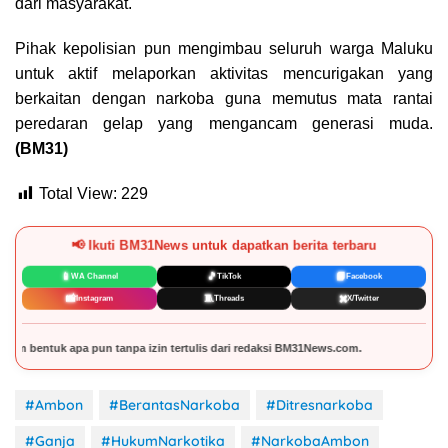
dari masyarakat.
Pihak kepolisian pun mengimbau seluruh warga Maluku
untuk aktif melaporkan aktivitas mencurigakan yang
berkaitan dengan narkoba guna memutus mata rantai
peredaran gelap yang mengancam generasi muda.
(BM31)
Total View:
229
📢 Ikuti BM31News untuk dapatkan berita terbaru
📱
🎵
📘
WA Channel
TikTok
Facebook
📸
🧵
✖️
Instagram
Threads
X/Twitter
tertulis dari redaksi BM31News.com.
#Ambon
#BerantasNarkoba
#Ditresnarkoba
#Ganja
#HukumNarkotika
#NarkobaAmbon