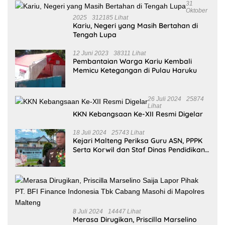
31
Oktober
2025
312185 Lihat
Kariu, Negeri yang Masih Bertahan di
Tengah Lupa
12 Juni 2023
38311 Lihat
Pembantaian Warga Kariu Kembali
Memicu Ketegangan di Pulau Haruku
26 Juli 2024
25874
Lihat
KKN Kebangsaan Ke-XII Resmi Digelar
18 Juli 2024
25743 Lihat
Kejari Malteng Periksa Guru ASN, PPPK
Serta Korwil dan Staf Dinas Pendidikan
Terkait THR Tahun 2023 Capai 7,4 M
8 Juli 2024
14447 Lihat
Merasa Dirugikan, Priscilla Marselino