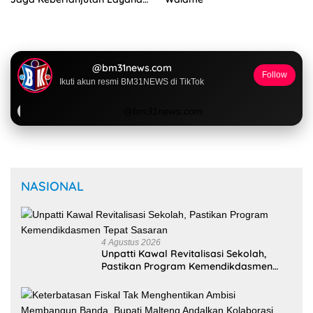
Kesehatan Desa
@bm31news.com
Follow
Ikuti akun resmi BM31NEWS di TikTok
@bm31news.com
NASIONAL
4 Agustus 2026
Unpatti Kawal Revitalisasi Sekolah,
Pastikan Program Kemendikdasmen
Tepat Sasaran