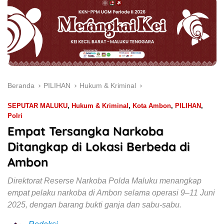
Beranda
PILIHAN
Hukum & Kriminal
SEPUTAR MALUKU
,
Hukum & Kriminal
,
Kota Ambon
,
PILIHAN
,
Polri
Empat Tersangka Narkoba
Ditangkap di Lokasi Berbeda di
Ambon
Direktorat Reserse Narkoba Polda Maluku menangkap
empat pelaku narkoba di Ambon selama operasi 9–11 Juni
2025, dengan barang bukti ganja dan sabu-sabu.