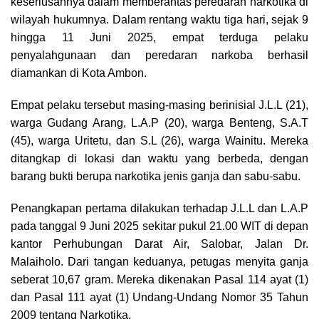
keseriusannya dalam memberantas peredaran narkotika di
o
s
p
a
n
wilayah hukumnya. Dalam rentang waktu tiga hari, sejak 9
k
p
m
k
hingga 11 Juni 2025, empat terduga pelaku
penyalahgunaan dan peredaran narkoba berhasil
diamankan di Kota Ambon.
Empat pelaku tersebut masing-masing berinisial J.L.L (21),
warga Gudang Arang, L.A.P (20), warga Benteng, S.A.T
(45), warga Uritetu, dan S.L (26), warga Wainitu. Mereka
ditangkap di lokasi dan waktu yang berbeda, dengan
barang bukti berupa narkotika jenis ganja dan sabu-sabu.
Penangkapan pertama dilakukan terhadap J.L.L dan L.A.P
pada tanggal 9 Juni 2025 sekitar pukul 21.00 WIT di depan
kantor Perhubungan Darat Air, Salobar, Jalan Dr.
Malaiholo. Dari tangan keduanya, petugas menyita ganja
seberat 10,67 gram. Mereka dikenakan Pasal 114 ayat (1)
dan Pasal 111 ayat (1) Undang-Undang Nomor 35 Tahun
2009 tentang Narkotika.