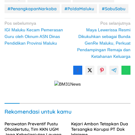
#PenangkapanNarkoba
#PoldaMaluku
#SabuSabu
Navigasi
Pos sebelumnya
Pos selanjutnya
IGI Maluku Kecam Pemerasan
Maya Lewerissa Resmi
pos
Guru oleh Oknum ASN Dinas
Dikukuhkan sebagai Bunda
Pendidikan Provinsi Maluku
GenRe Maluku, Perkuat
Pendampingan Remaja dan
Ketahanan Keluarga
Rekomendasi untuk kamu
Perawatan Preventif Pustu
Kejari Ambon Tetapkan Dua
Ohoidertutu, Tim KKN UGM
Tersangka Korupsi PT Dok
Jaga Keberlanjutan Layanan
Waiame