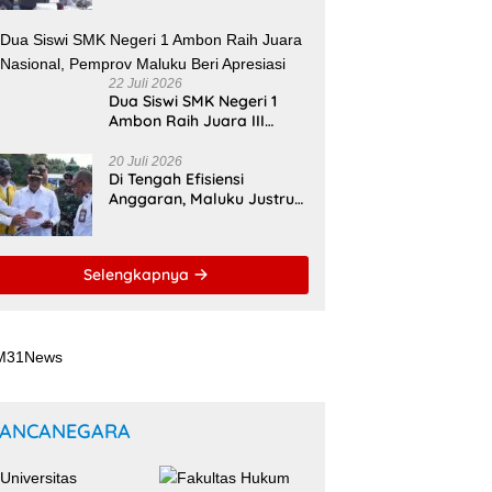
Bupati Malteng Andalkan
Kolaborasi
Multipendanaan
22 Juli 2026
Dua Siswi SMK Negeri 1
Ambon Raih Juara III
Nasional, Pemprov Maluku
Beri Apresiasi
20 Juli 2026
Di Tengah Efisiensi
Anggaran, Maluku Justru
Dapat Prioritas Irigasi
Nasional untuk Wujudkan
Kemandirian Pangan
Selengkapnya
ANCANEGARA