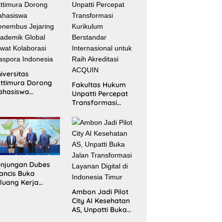
iversitas
ttimura Dorong
Fakultas Hukum
ahasiswa
Unpatti Percepat
nembus Jejaring
Transformasi
ademik Global
Kurikulum
wat Kolaborasi
Berstandar
aspora Indonesia
Internasional untuk
Raih Akreditasi
ACQUIN
njungan Dubes
ancis Buka
luang Kerja
ma Strategis
Ambon Jadi Pilot
patti untuk
City AI Kesehatan
ndidikan dan
AS, Unpatti Buka
DM Maluku
Jalan Transformasi