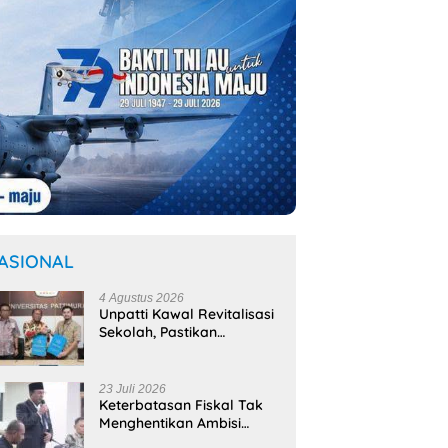
ASIONAL
4 Agustus 2026
Unpatti Kawal Revitalisasi
Sekolah, Pastikan
Program
Kemendikdasmen Tepat
Sasaran
23 Juli 2026
Keterbatasan Fiskal Tak
Menghentikan Ambisi
Membangun Banda,