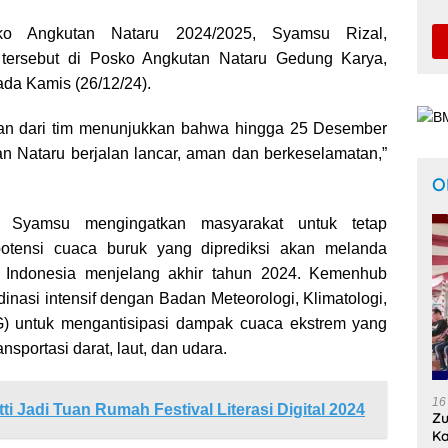
ko Angkutan Nataru 2024/2025, Syamsu Rizal,
tersebut di Posko Angkutan Nataru Gedung Karya,
da Kamis (26/12/24).
an dari tim menunjukkan bahwa hingga 25 Desember
an Nataru berjalan lancar, aman dan berkeselamatan,”
O
, Syamsu mengingatkan masyarakat untuk tetap
otensi cuaca buruk yang diprediksi akan melanda
i Indonesia menjelang akhir tahun 2024. Kemenhub
inasi intensif dengan Badan Meteorologi, Klimatologi,
) untuk mengantisipasi dampak cuaca ekstrem yang
sportasi darat, laut, dan udara.
16
ti Jadi Tuan Rumah Festival Literasi Digital 2024
Zu
Ka