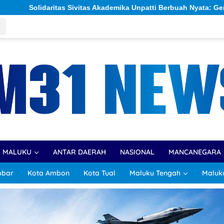
tti Berbuah Nyata: Gerakan ‘Sehari Berkorban’ Himpun Rp309,6 
R MALUKU
ANTAR DAERAH
NASIONAL
MANCANEGARA
mbar
Kota Ambon
Kota Tual
Maluku Tengah
Maluk