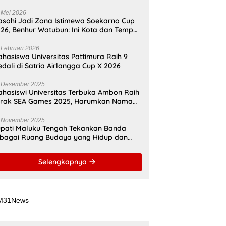
mangat Bung Karno di Bumi
amahanunusa
 Mei 2026
sohi Jadi Zona Istimewa Soekarno Cup
26, Benhur Watubun: Ini Kota dan Tempat
nggal Bung Karno
 Februari 2026
hasiswa Universitas Pattimura Raih 9
dali di Satria Airlangga Cup X 2026
 Desember 2025
hasiswi Universitas Terbuka Ambon Raih
erak SEA Games 2025, Harumkan Nama
donesia
 November 2025
pati Maluku Tengah Tekankan Banda
bagai Ruang Budaya yang Hidup dan
namis
Selengkapnya