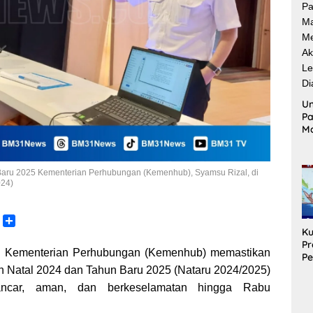
Un
Pa
M
Me
Ak
Le
Baru 2025 Kementerian Perhubungan (Kemenhub), Syamsu Rizal, di
Di
024)
C
S
Ku
o
h
Pr
p
a
 Kementerian Perhubungan (Kemenhub) memastikan
Pe
y
r
Sa
 Natal 2024 dan Tahun Baru 2025 (Nataru 2024/2025)
L
e
Un
ancar, aman, dan berkeselamatan hingga Rabu
Pe
n
S
k