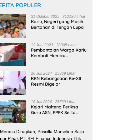
ERITA POPULER
31 Oktober 2025
312180 Lihat
Kariu, Negeri yang Masih
Bertahan di Tengah Lupa
12 Juni 2023
38305 Lihat
Pembantaian Warga Kariu
Kembali Memicu
Ketegangan di Pulau
Haruku
26 Juli 2024
25869 Lihat
KKN Kebangsaan Ke-XII
Resmi Digelar
18 Juli 2024
25739 Lihat
Kejari Malteng Periksa
Guru ASN, PPPK Serta
Korwil dan Staf Dinas
Pendidikan Terkait THR
Tahun 2023 Capai 7,4 M