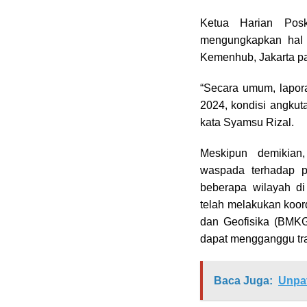
Ketua Harian Pos
mengungkapkan hal 
Kemenhub, Jakarta pa
“Secara umum, lapor
2024, kondisi angkut
kata Syamsu Rizal.
Meskipun demikian
waspada terhadap p
beberapa wilayah d
telah melakukan koord
dan Geofisika (BMKG
dapat mengganggu tran
Baca Juga:
Unpat