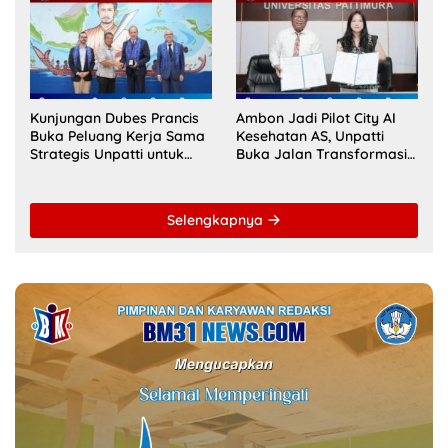
Kolaborasi Diaspora
Akreditasi ACQUIN
Indonesia
Kunjungan Dubes Prancis
Ambon Jadi Pilot City AI
Buka Peluang Kerja Sama
Kesehatan AS, Unpatti
Strategis Unpatti untuk
Buka Jalan Transformasi
Pendidikan dan SDM
Layanan Digital di
Maluku
Indonesia Timur
Selengkapnya