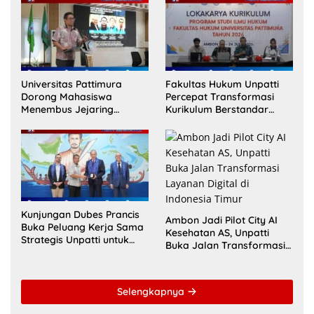
Universitas Pattimura
Fakultas Hukum Unpatti
Dorong Mahasiswa
Percepat Transformasi
Menembus Jejaring
Kurikulum Berstandar
Akademik Global Lewat
Internasional untuk Raih
Kolaborasi Diaspora
Akreditasi ACQUIN
Indonesia
Kunjungan Dubes Prancis
Ambon Jadi Pilot City AI
Buka Peluang Kerja Sama
Kesehatan AS, Unpatti
Strategis Unpatti untuk
Buka Jalan Transformasi
Pendidikan dan SDM
Layanan Digital di
Maluku
Indonesia Timur
Selengkapnya