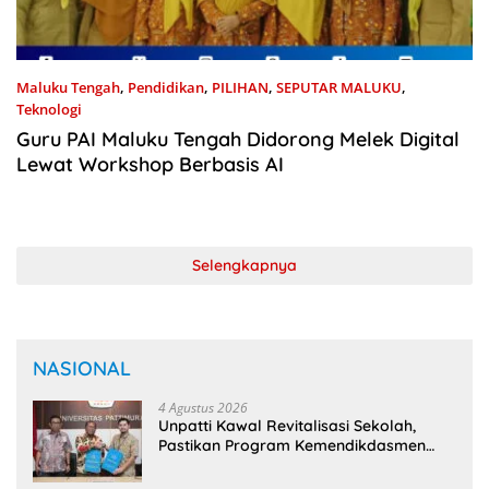
Maluku Tengah
,
Pendidikan
,
PILIHAN
,
SEPUTAR MALUKU
,
Teknologi
9 Juli 2025
Guru PAI Maluku Tengah Didorong Melek Digital
Lewat Workshop Berbasis AI
Selengkapnya
NASIONAL
4 Agustus 2026
Unpatti Kawal Revitalisasi Sekolah,
Pastikan Program Kemendikdasmen
Tepat Sasaran