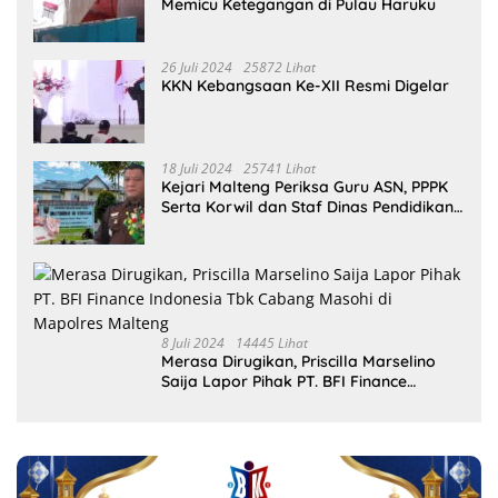
Memicu Ketegangan di Pulau Haruku
26 Juli 2024
25872 Lihat
KKN Kebangsaan Ke-XII Resmi Digelar
18 Juli 2024
25741 Lihat
Kejari Malteng Periksa Guru ASN, PPPK
Serta Korwil dan Staf Dinas Pendidikan
Terkait THR Tahun 2023 Capai 7,4 M
8 Juli 2024
14445 Lihat
Merasa Dirugikan, Priscilla Marselino
Saija Lapor Pihak PT. BFI Finance
Indonesia Tbk Cabang Masohi di
Mapolres Malteng