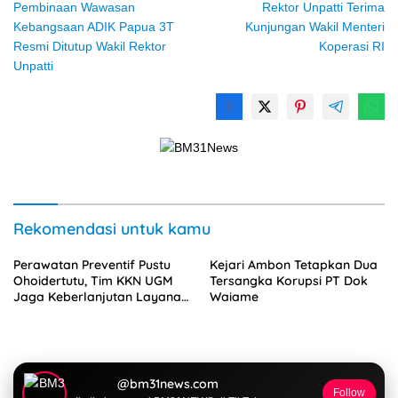
Pembinaan Wawasan
Rektor Unpatti Terima
pos
Kebangsaan ADIK Papua 3T
Kunjungan Wakil Menteri
Resmi Ditutup Wakil Rektor
Koperasi RI
Unpatti
Rekomendasi untuk kamu
Perawatan Preventif Pustu
Kejari Ambon Tetapkan Dua
Ohoidertutu, Tim KKN UGM
Tersangka Korupsi PT Dok
Jaga Keberlanjutan Layanan
Waiame
Kesehatan Desa
@bm31news.com
Follow
Ikuti akun resmi BM31NEWS di TikTok