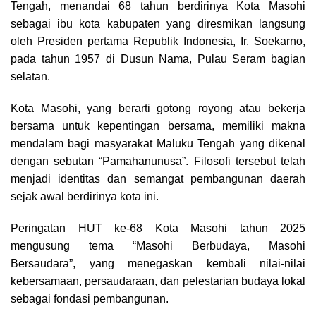
o
d
A
r
i
Tengah, menandai 68 tahun berdirinya Kota Masohi
o
s
p
a
n
sebagai ibu kota kabupaten yang diresmikan langsung
k
p
m
k
oleh Presiden pertama Republik Indonesia, Ir. Soekarno,
pada tahun 1957 di Dusun Nama, Pulau Seram bagian
selatan.
Kota Masohi, yang berarti gotong royong atau bekerja
bersama untuk kepentingan bersama, memiliki makna
mendalam bagi masyarakat Maluku Tengah yang dikenal
dengan sebutan “Pamahanunusa”. Filosofi tersebut telah
menjadi identitas dan semangat pembangunan daerah
sejak awal berdirinya kota ini.
Peringatan HUT ke-68 Kota Masohi tahun 2025
mengusung tema “Masohi Berbudaya, Masohi
Bersaudara”, yang menegaskan kembali nilai-nilai
kebersamaan, persaudaraan, dan pelestarian budaya lokal
sebagai fondasi pembangunan.