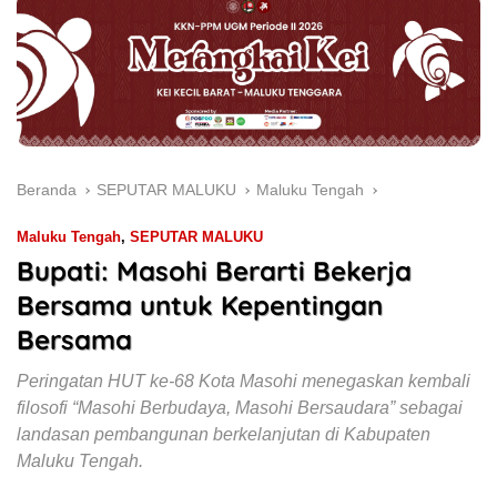
Beranda
SEPUTAR MALUKU
Maluku Tengah
Maluku Tengah
,
SEPUTAR MALUKU
Bupati: Masohi Berarti Bekerja
Bersama untuk Kepentingan
Bersama
Peringatan HUT ke-68 Kota Masohi menegaskan kembali
filosofi “Masohi Berbudaya, Masohi Bersaudara” sebagai
landasan pembangunan berkelanjutan di Kabupaten
Maluku Tengah.