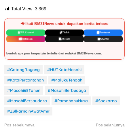
Total View:
3,369
📢 Ikuti BM31News untuk dapatkan berita terbaru
📱
🎵
📘
WA Channel
TikTok
Facebook
📸
🧵
✖️
Instagram
Threads
X/Twitter
ulis dari redaksi BM31News.com.
#GotongRoyong
#HUTKotaMasohi
#KotaPercontohan
#MalukuTengah
#Masohi68Tahun
#MasohiBerbudaya
#MasohiBersaudara
#PamahanuNusa
#Soekarno
#ZulkarnainAwatAmir
Navigasi
Pos sebelumnya
Pos selanjutnya