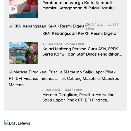
Memicu Ketegangan di Pulau Haruku
26 Juli 2024
25877
Lihat
KKN Kebangsaan Ke-XII Resmi Digelar
18 Juli 2024
25744 Lihat
Kejari Malteng Periksa Guru ASN, PPPK
Serta Korwil dan Staf Dinas Pendidikan
Terkait THR Tahun 2023 Capai 7,4 M
8 Juli 2024
14447 Lihat
Merasa Dirugikan, Priscilla Marselino
Saija Lapor Pihak PT. BFI Finance
Indonesia Tbk Cabang Masohi di
Mapolres Malteng