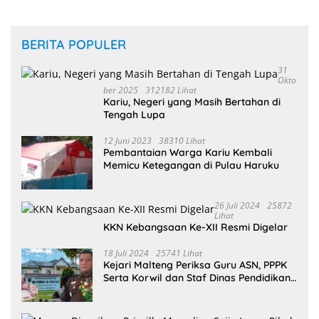
BERITA POPULER
31
Okto
Ber 2025
312182 Lihat
Kariu, Negeri yang Masih Bertahan di
Tengah Lupa
12 Juni 2023
38310 Lihat
Pembantaian Warga Kariu Kembali
Memicu Ketegangan di Pulau Haruku
26 Juli 2024
25872
Lihat
KKN Kebangsaan Ke-XII Resmi Digelar
18 Juli 2024
25741 Lihat
Kejari Malteng Periksa Guru ASN, PPPK
Serta Korwil dan Staf Dinas Pendidikan
Terkait THR Tahun 2023 Capai 7,4 M