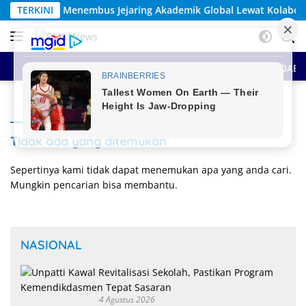
Langsung
bus Jejaring Akademik Global Lewat Kolaborasi Diaspora Indone
TERKINI
ke
konten
HOME
BERITA UTAMA
SEPUTAR MALUKU
ANTAR DAE
Tidak ada yang ditemukan
Sepertinya kami tidak dapat menemukan apa yang anda cari.
Mungkin pencarian bisa membantu.
NASIONAL
4 Agustus 2026