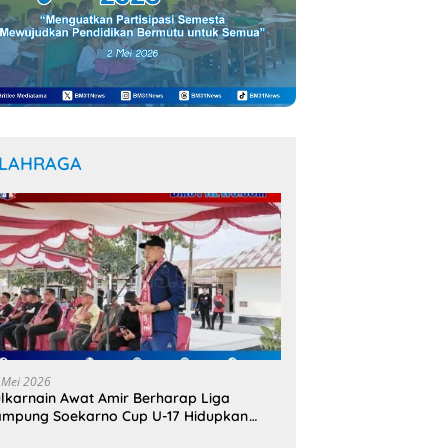
LAHRAGA
 Mei 2026
lkarnain Awat Amir Berharap Liga
mpung Soekarno Cup U-17 Hidupkan
mangat Bung Karno di Bumi