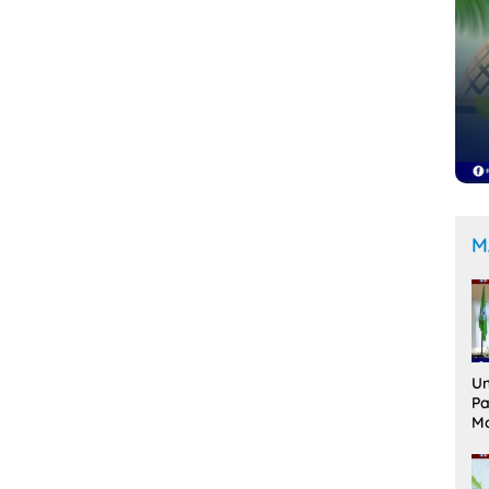
M
Un
Pa
M
Me
Ak
Le