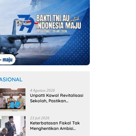
ASIONAL
4 Agustus 2026
Unpatti Kawal Revitalisasi
Sekolah, Pastikan
Program
Kemendikdasmen Tepat
Sasaran
23 Juli 2026
Keterbatasan Fiskal Tak
Menghentikan Ambisi
Membangun Banda,