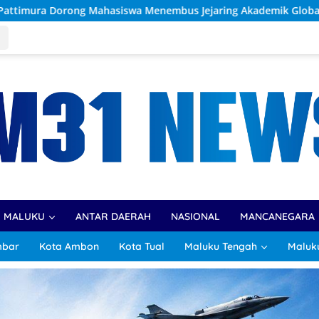
 Menembus Jejaring Akademik Global Lewat Kolaborasi Diaspora 
R MALUKU
ANTAR DAERAH
NASIONAL
MANCANEGARA
mbar
Kota Ambon
Kota Tual
Maluku Tengah
Maluk