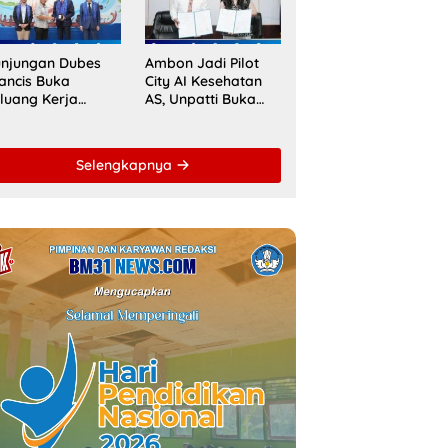
aspora Indonesia
Raih Akreditasi
ACQUIN
njungan Dubes
Ambon Jadi Pilot
ancis Buka
City AI Kesehatan
luang Kerja
AS, Unpatti Buka
ma Strategis
Jalan Transformasi
patti untuk
Layanan Digital di
ndidikan dan
Indonesia Timur
Selengkapnya
DM Maluku