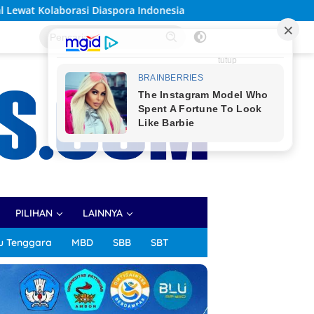
Indonesia
Solidaritas Sivitas Akademika Unpatti Berbu
tutup
PILIHAN
LAINNYA
u Tenggara
MBD
SBB
SBT