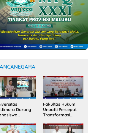
ANCANEGARA
iversitas
Fakultas Hukum
ttimura Dorong
Unpatti Percepat
ahasiswa
Transformasi
nembus Jejaring
Kurikulum
ademik Global
Berstandar
wat Kolaborasi
Internasional untuk