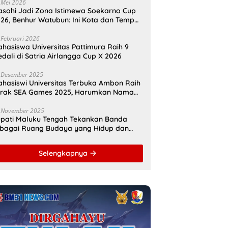
amahanunusa
 Mei 2026
sohi Jadi Zona Istimewa Soekarno Cup
26, Benhur Watubun: Ini Kota dan Tempat
nggal Bung Karno
 Februari 2026
hasiswa Universitas Pattimura Raih 9
dali di Satria Airlangga Cup X 2026
 Desember 2025
hasiswi Universitas Terbuka Ambon Raih
erak SEA Games 2025, Harumkan Nama
donesia
 November 2025
pati Maluku Tengah Tekankan Banda
bagai Ruang Budaya yang Hidup dan
namis
Selengkapnya