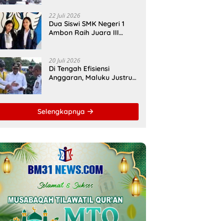
Bupati Malteng Andalkan
Kolaborasi
22 Juli 2026
Multipendanaan
Dua Siswi SMK Negeri 1
Ambon Raih Juara III
Nasional, Pemprov Maluku
Beri Apresiasi
20 Juli 2026
Di Tengah Efisiensi
Anggaran, Maluku Justru
Dapat Prioritas Irigasi
Nasional untuk Wujudkan
Kemandirian Pangan
Selengkapnya